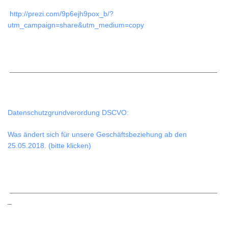
http://prezi.com/9p6ejh9pox_b/?
utm_campaign=share&utm_medium=copy
___________________________________________________
Datenschutzgrundverordung DSCVO:
Was ändert sich für unsere Geschäftsbeziehung ab den
25.05.2018. (bitte klicken)
___________________________________________________
_